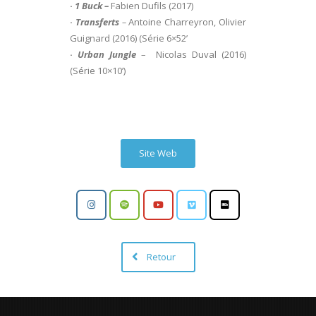
·
1 Buck
–
Fabien Dufils (2017)
·
Transferts
–
Antoine Charreyron, Olivier
Guignard (2016) (Série 6×52’
·
Urban Jungle
– Nicolas Duval (2016)
(Série 10×10’)
Site Web
Retour