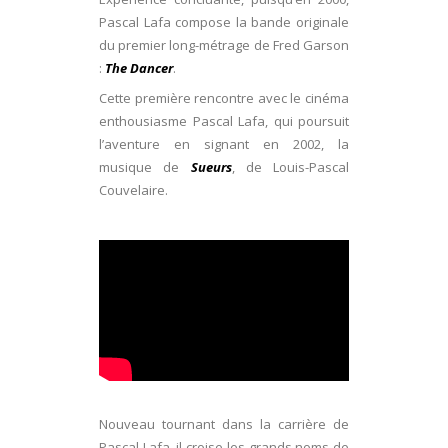
Pascal Lafa compose la bande originale
du premier long-métrage de Fred Garson
:
The Dancer
.
Cette première rencontre avec le cinéma
enthousiasme Pascal Lafa, qui poursuit
l’aventure en signant en 2002, la
musique de
Sueurs
, de Louis-Pascal
Couvelaire.
Nouveau tournant dans la carrière de
Pascal Lafa, il croise les grands noms de