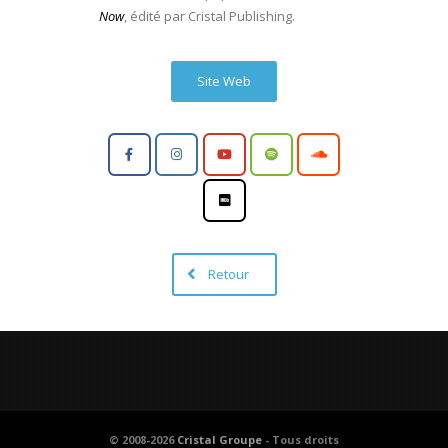
Now
, édité par Cristal Publishing.
Site Web
Retour
© 2008-2026
Cristal Groupe
- Tous droits