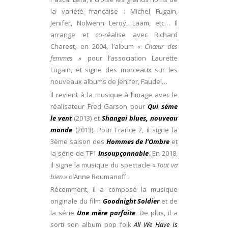
la variété française : Michel Fugain,
Jenifer, Nolwenn Leroy, Laam, etc… Il
arrange et co-réalise avec Richard
Charest, en 2004, l’album
« Chœur des
femmes »
pour l’association Laurette
Fugain, et signe des morceaux sur les
nouveaux albums de Jenifer, Faudel…
Il revient à la musique à l’image avec le
réalisateur Fred Garson pour
Qui sème
le vent
(2013) et
Shangai blues, nouveau
monde
(2013). Pour France 2, il signe la
3ème saison des
Hommes de l’Ombre
et
la série de TF1
Insoupçonnable
. En 2018,
il signe la musique du spectacle
« Tout va
bien »
d’Anne Roumanoff.
Récemment, il a composé la musique
originale du film
Goodnight Soldier
et de
la série
Une mère parfaite
. De plus, il a
sorti son album pop folk
All We Have Is