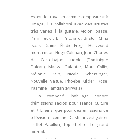
Avant de travailler comme compositeur à
l’image, il a collaboré avec des artistes
très variés à la guitare, violon, basse.
Parmi eux : Bill Pritchard, Bristol, Chris
isaak, Diams, Élodie Fregé, Hollywood
mon amour, Hugh Coltman, Jean-Charles
de Castelbajac, Luciole (Dominique
Dalcan), Maeva Galanter, Marc Collin,
Mélanie Pain, Nicole Scherzinger,
Nouvelle Vague, Phoebe Killder, Rose,
Yasmine Hamdan (Mirwais).
Il a composé l’habillage sonore
d’émissions radios pour France Culture
et RTL, ainsi que pour des émissions de
télévision comme Cash investigation,
L’effet Papillon, Top chef et Le grand
Journal.